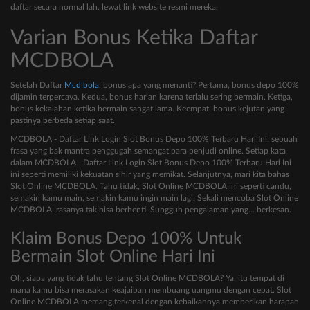
daftar secara normal lah, lewat link website resmi mereka.
Varian Bonus Ketika Daftar
MCDBOLA
Setelah Daftar
Mcd bola
, bonus apa yang menanti? Pertama, bonus depo 100%
dijamin terpercaya. Kedua, bonus harian karena terlalu sering bermain. Ketiga,
bonus kekalahan ketika bermain sangat lama. Keempat, bonus kejutan yang
pastinya berbeda setiap saat.
MCDBOLA - Daftar Link Login Slot Bonus Depo 100% Terbaru Hari Ini, sebuah
frasa yang bak mantra penggugah semangat para penjudi online. Setiap kata
dalam MCDBOLA - Daftar Link Login Slot Bonus Depo 100% Terbaru Hari Ini
ini seperti memiliki kekuatan sihir yang memikat. Selanjutnya, mari kita bahas
Slot Online MCDBOLA. Tahu tidak, Slot Online MCDBOLA ini seperti candu,
semakin kamu main, semakin kamu ingin main lagi. Sekali mencoba Slot Online
MCDBOLA, rasanya tak bisa berhenti. Sungguh pengalaman yang... berkesan.
Klaim Bonus Depo 100% Untuk
Bermain Slot Online Hari Ini
Oh, siapa yang tidak tahu tentang Slot Online MCDBOLA? Ya, itu tempat di
mana kamu bisa merasakan keajaiban membuang uangmu dengan cepat. Slot
Online MCDBOLA memang terkenal dengan kebaikannya memberikan harapan