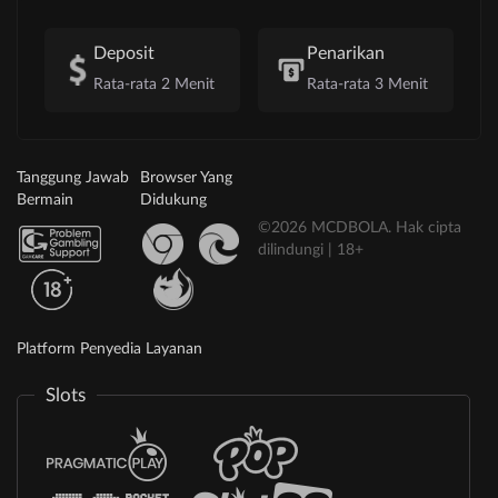
Deposit
Penarikan
Rata-rata 2 Menit
Rata-rata 3 Menit
Tanggung Jawab
Browser Yang
Bermain
Didukung
©2026 MCDBOLA. Hak cipta
dilindungi | 18+
Platform Penyedia Layanan
Slots