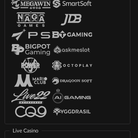
Live Casino