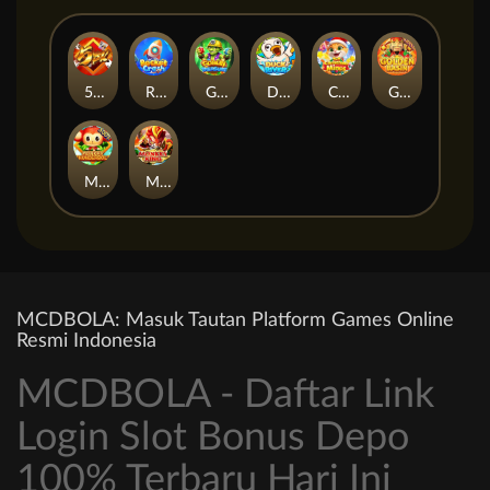
5PK
Rocket Crash
Goblin Treasure
Duck River
Christmas Mines
GOLDEN BASIN
Monkey Thunderbolt
Monkey King
MCDBOLA: Masuk Tautan Platform Games Online
Resmi Indonesia
MCDBOLA - Daftar Link
Login Slot Bonus Depo
100% Terbaru Hari Ini